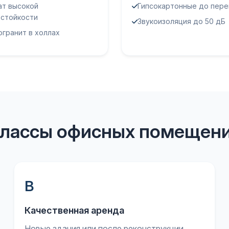
ат высокой
Гипсокартонные до пере
остойкости
Звукоизоляция до 50 дБ
гранит в холлах
лассы офисных помещен
В
Качественная аренда
Новые здания или после реконструкции.