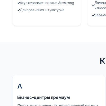
Акустические потолки Armstrong
Ламин
износ
Декоративная штукатурка
Керамо
К
А
Бизнес-центры премиум
Престижные локации, дизайнерский ремонт,