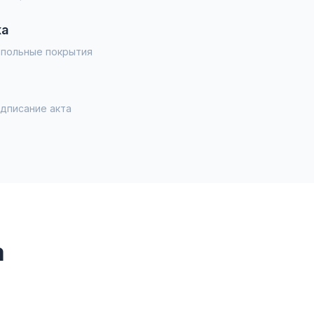
ка
напольные покрытия
одписание акта
а