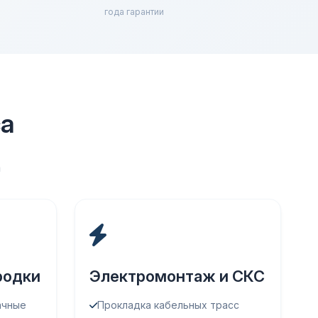
года гарантии
са
а
родки
Электромонтаж и СКС
ачные
Прокладка кабельных трасс